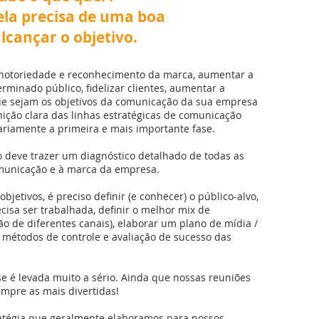
ela precisa de uma boa
lcançar o objetivo.
notoriedade e reconhecimento da marca, aumentar a
rminado público, fidelizar clientes, aumentar a
que sejam os objetivos da comunicação da sua empresa
ição clara das linhas estratégicas de comunicação
ariamente a primeira e mais importante fase.
deve trazer um diagnóstico detalhado de todas as
omunicação e à marca da empresa.
bjetivos, é preciso definir (e conhecer) o público-alvo,
isa ser trabalhada, definir o melhor mix de
 de diferentes canais), elaborar um plano de mídia /
 métodos de controle e avaliação de sucesso das
ase é levada muito a sério. Ainda que nossas reuniões
mpre as mais divertidas!
ratégia que geralmente elaboramos para nossos