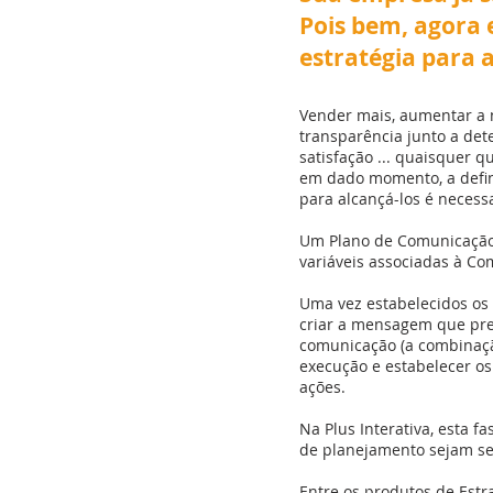
Pois bem, agora 
estratégia para a
Vender mais, aumentar a 
transparência junto a dete
satisfação ... quaisquer 
em dado momento, a defin
para alcançá-los é necess
Um Plano de Comunicação 
variáveis associadas à C
Uma vez estabelecidos os o
criar a mensagem que prec
comunicação (a combinação
execução e estabelecer os
ações.
Na Plus Interativa, esta f
de planejamento sejam se
Entre os produtos de Est