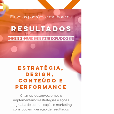
Eleve os padrões e melhore os
Resultados
Conheça nossas soluções
ESTRATÉGIA,
DESIGN,
CONTEÚDO e
performance
Criamos, desenvolvemos e
implementamos estratégias e ações
integradas de comunicação e marketing,
com foco em geração de resultados.